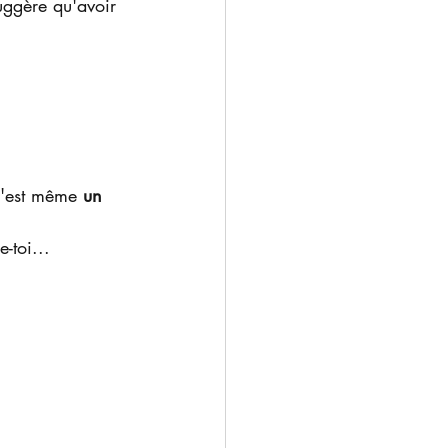
uggère qu'avoir 
 c'est même
 un 
-toi... 