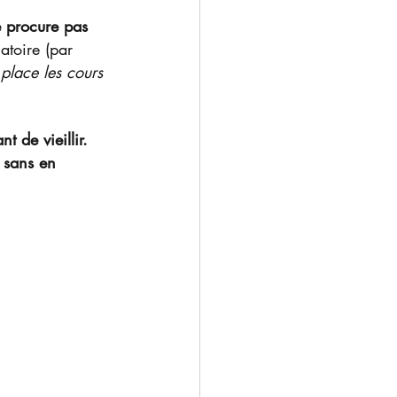
e procure pas 
atoire (par 
 place les cours 
t de vieillir.
s sans en 