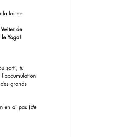
 la loi de 
'éviter de 
e le Yoga!
u sorti, tu 
 l'accumulation 
 des grands 
 n'en ai pas (
de 