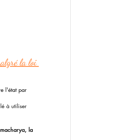
lgré la loi 
e l'état par 
é à utiliser 
hmacharya, la 