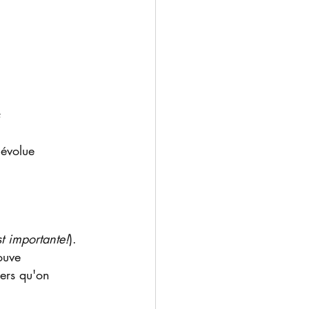
 
 évolue 
t importante!
). 
ouve 
ers qu'on 