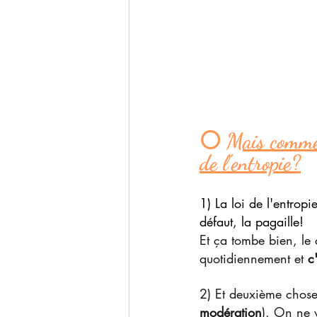
⚪ 
Mais commen
de l'entropie?
1) La loi de l'entropi
défaut, la pagaille!
Et ça tombe bien, le
quotidiennement et 
c
2) Et deuxième chose:
modération
). On ne v