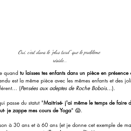
Oui, c'est dans le "plus tard" que le problème 
réside...
se quand 
tu laisses tes enfants dans un pièce en présence d
ttendu est la même pièce avec les mêmes enfants et des joli
férent... (
Pensées aux adeptes de Roche Bobois...
).
qui passe du statut "
Maitrisé- j'ai même le temps de faire 
out- je zappe mes cours de Yoga
" 😱.
son à 30 ans et à 60 ans (et je donne cet exemple de man