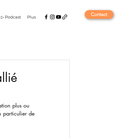
Contact
▷ Podcast
Plus
llié
ation plus ou 
 particulier de 