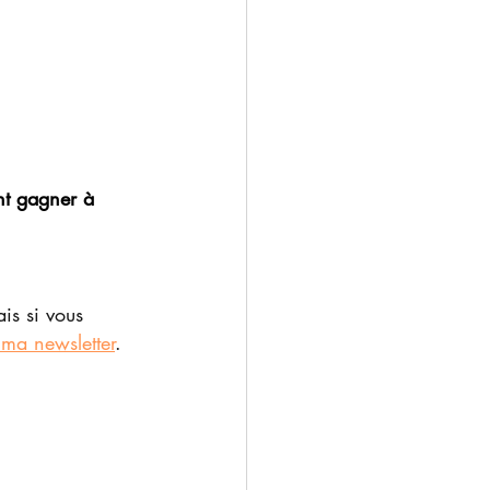
nt gagner à 
is si vous 
ma newsletter
.