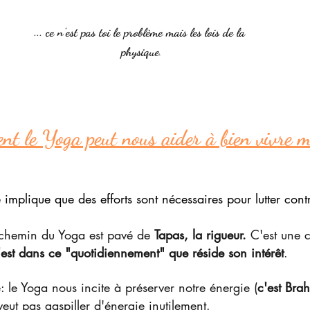
... ce n'est pas toi le problème mais les lois de la 
physique
.
t le Yoga peut nous aider à bien vivre ma
e implique que des efforts sont nécessaires pour lutter contr
 chemin du Yoga est pavé de 
Tapas, la rigueur.
 C'est une cl
'est dans ce "quotidiennement" que réside son intérêt
.
 le Yoga nous incite à préserver notre énergie (
c'est Bra
eut pas gaspiller d'énergie inutilement.