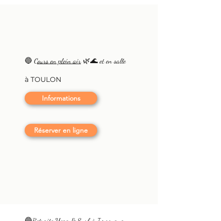
🔵
Cours en plein air
🌿🌊 et en salle
à TOULON
Informations
Réserver en ligne
🔵
Retraite Yoga & Surf à Imsouane