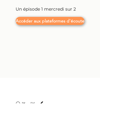
Un épisode 1 mercredi sur 2
Accéder aux plateformes d'écoute
⚪ Mon Blog 🖊️
Un nouvel article pétillant tous
les 15 jours
Accéder au Blog