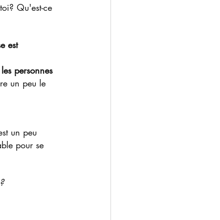
toi? Qu'est-ce 
 est 
t les personnes 
re un peu le 
 est un peu 
ble pour se 
)?