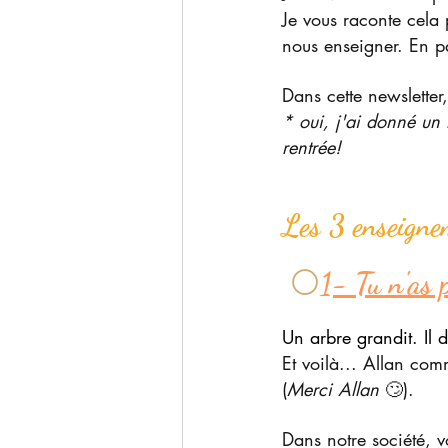
Je vous raconte cela 
nous enseigner. En pa
Dans cette newsletter,
* oui, j'ai donné un
rentrée!
Les 3 enseigne
 ⚪
1- Tu n'as 
Un arbre grandit. Il d
Et voilà... Allan co
(
Merci Allan
 🙄).
Dans notre société, v