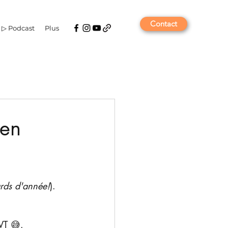
Contact
▷ Podcast
Plus
 en
ards d'année!
). 
VT 😅.