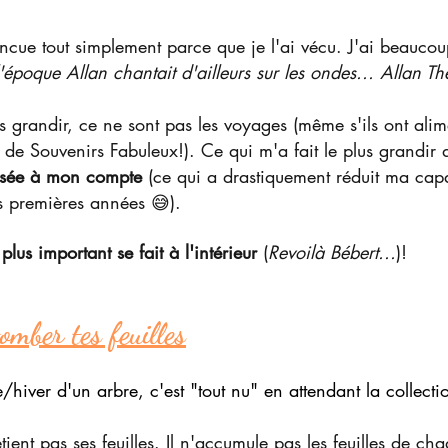
incue tout simplement parce que je l'ai vécu. J'ai beauco
l'époque Allan chantait d'ailleurs sur les ondes... Allan Th
us grandir, ce ne sont pas les voyages (même s'ils ont ali
de Souvenirs Fabuleux!). Ce qui m'a fait le plus grandir d
ssée à mon compte
 (ce qui a drastiquement réduit ma cap
s premières années 😅).
plus important se fait à l'intérieur
 (
Revoilà Bébert...
)!
omber tes feuilles
/hiver d'un arbre, c'est "tout nu" en attendant la collect
tient pas ses feuilles. Il n'accumule pas les feuilles de c