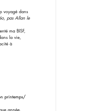
up voyagé dans 
éo, pas Allan le 
menté ma BISF, 
ans la vie, 
acité à 
ion printemps/
haque année.