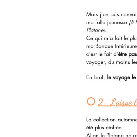
Mais j'en suis conva
ma folle jeunesse 
(à 
Platane
).
Ce qui m'a fait le pl
ma Banque Intérieure 
c'est le fait d'
être pa
voyager, du moins le
En bref, 
le voyage le 
⚪ 
2- Laisse t
La collection automne
été plus étoffée.
Allan le Platane ne re