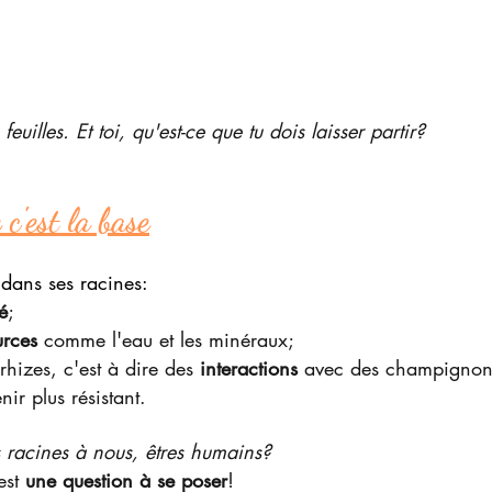
 feuilles. Et toi, qu'est-ce que tu dois laisser partir?
c'est la base
 dans ses racines:
té
;
urces 
comme l'eau et les minéraux;
orhizes, c'est à dire des 
interactions 
avec des champignons
ir plus résistant.
s racines à nous, êtres humains?
est 
une question à se poser
!