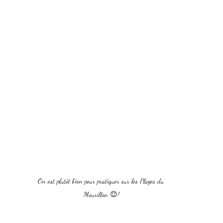
On est plutôt bien pour pratiquer sur les Plages du 
Mourillon 😊!