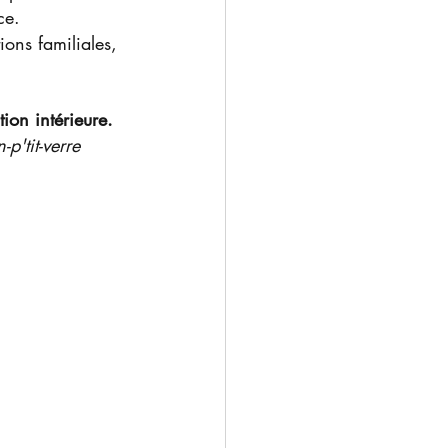
ce.
tions familiales, 
tion intérieure.
p'tit-verre 