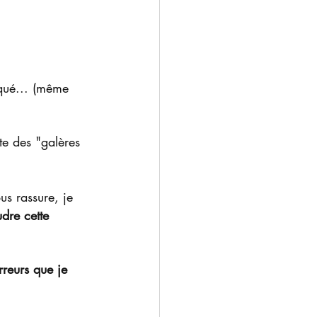
iqué... (même 
te des "galères 
s rassure, je 
dre cette 
rreurs que je 