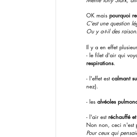
Même Tony Stark, alia
OK mais 
pourquoi re
C'est une question lég
Ou y a-t-il des raison
Il y a en effet plusie
- le filet d'air qui vo
respirations
.
- l'effet est 
calmant su
nez).
- les 
alvéoles pulmona
- l'air est 
réchauffé et 
Non non, ceci n'est 
Pour ceux qui pensaie