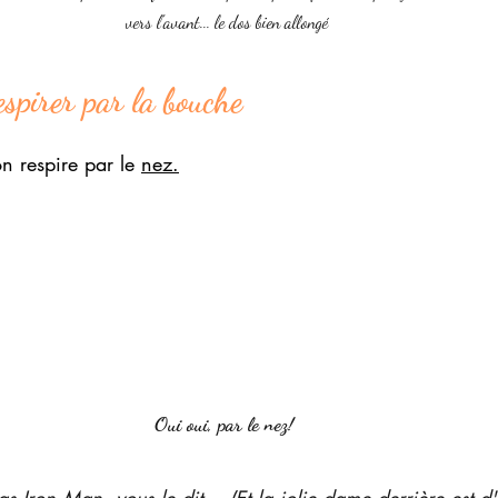
vers l'avant... le dos bien allongé
espirer par la bouche 
n respire par le 
nez.
Oui oui, par le nez! 