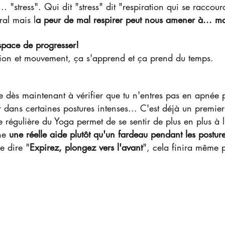
.. "stress". Qui dit "stress" dit "respiration qui se raccourci
ral mais l
a peur de mal respirer peut nous amener à... mal
espace de progresser!
tion et mouvement, ça s'apprend et ça prend du temps.
ite dès maintenant à vérifier que tu n'entres pas en apnée 
r dans certaines postures intenses... C'est déjà un premier 
e régulière du Yoga permet de se sentir de plus en plus à 
ne 
une réelle aide plutôt qu'un fardeau pendant les posture
e dire "
Expirez, plongez vers l'avant
", cela finira même 