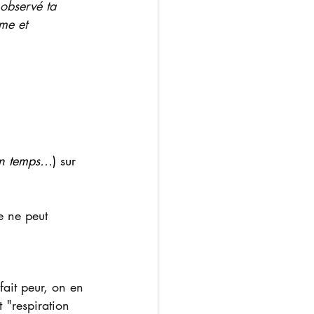
observé ta 
me et 
n temps...
) sur 
e ne peut 
fait peur, on en 
t "respiration 