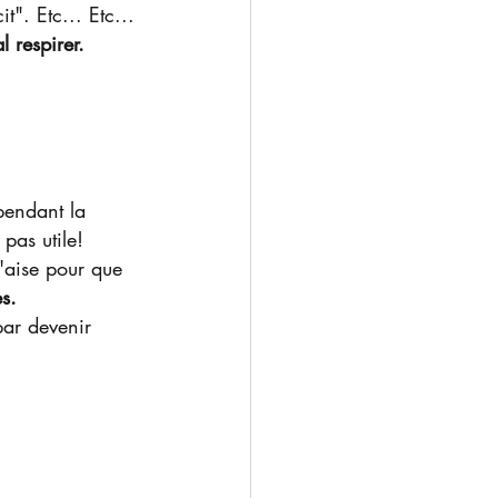
t". Etc... Etc...
 respirer.
pendant la 
pas utile!
l'aise pour que 
s. 
par devenir 