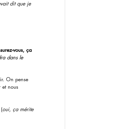
vait dit que je 
surez-vous, ça 
ra dans le 
air. On pense 
 et nous 
(
oui, ça mérite 