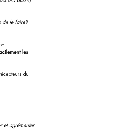
'accord aussi!)
 de le faire? 
ez:
acilement les 
récepteurs du 
r et agrémenter 