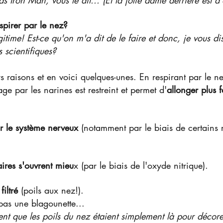
s Iron Man, vous le dit... (Et la jolie dame derrière est d
spirer par le nez?
itime! Est-ce qu'on m'a dit de le faire et donc, je vous dis
s scientifiques?
urs raisons et en voici quelques-unes. En respirant par le n
yage par les narines est restreint et permet d'
allonger plus f
r le système nerveux
 (notamment par le biais de certains 
ires s'ouvrent mieu
x (par le biais de l'oxyde nitrique).
filtré 
(poils aux nez!).
pas une blagounette...
nt que les poils du nez étaient simplement là pour décore